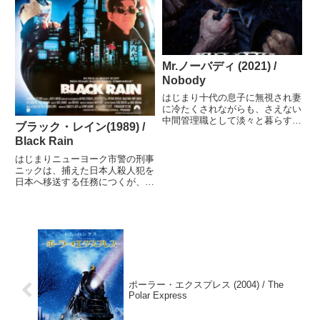
Mr.ノーバディ (2021) /
Nobody
はじまり十代の息子に無視され妻
に冷たくされながらも、さえない
中間管理職として淡々と暮らすハ
ブラック・レイン(1989) /
ッチ。しかし家に強盗が押し入っ
Black Rain
たとき、長年かくしていた暴力へ
の渇望が、ついに抑えきれなくな
はじまりニューヨーク市警の刑事
る。ミタメモ平凡な一般人の仮面
ニックは、捕えた日本人殺人犯を
の下にかくれていた「暴力と凶
日本へ移送する任務につくが、大
器...
阪で引き渡した相手は警察官を装
ったヤクザだった。ニックは大阪
市警の堅物刑事と対立しながら
も、共に事件の謎へとせまる。な
ぜみた初回は公開当時に劇場で。
リ...
ポーラー・エクスプレス (2004) / The
Polar Express