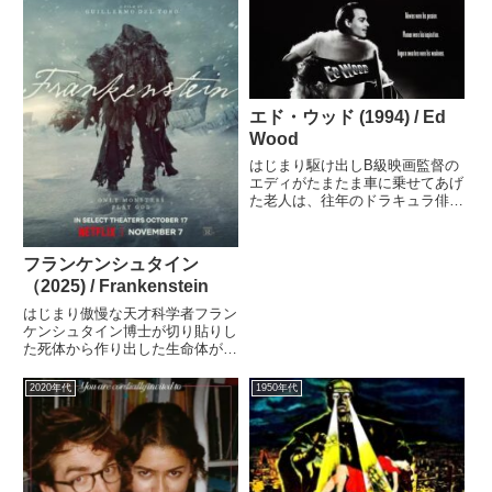
エド・ウッド (1994) / Ed
Wood
はじまり駆け出しB級映画監督の
エディがたまたま車に乗せてあげ
た老人は、往年のドラキュラ俳優
だった。今や薬中で仕事もない彼
をスターの座に据え、エディは新
作撮影に挑む！ミタメモ持ち前の
フランケンシュタイン
鋼のメンタルで、幾多の困難を乗
（2025) / Frankenstein
り越えてゆけ、伝説の最悪映画
監...
はじまり傲慢な天才科学者フラン
ケンシュタイン博士が切り貼りし
た死体から作り出した生命体が脱
走。不死身のモンスターとして放
浪するその存在に博士の人生は翻
2020年代
1950年代
弄される。ミタメモ円熟したなあ
ギレルモ・デル・トロ監督、とい
うのが感想ですが我ながらなん
と...