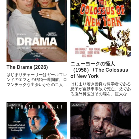
ニューヨークの怪人
The Drama (2026)
（1958） / The Colossus
はじまりチャーリーはガールフレ
of New York
ンドのエマとの結婚一週間前。ロ
はじまり若き善良な科学者である
マンチックな出会いからの二人の
息子が自動車事故で死亡。父であ
幸せなドラマを結婚式のスピーチ
る脳外科医はその脳を、巨大な人
にしたいと原稿執筆中だが、親友
形に移植した。こうして生まれた
も交えた酒席で泥酔したエマから
怪人は、何を求めてニューヨーク
衝撃の過去を聞かされたことか
1980年代
2020年代
の街を彷徨うのか。その兄は、妻
ら、すべてがくずれていく。ミタ
は、息子は、そして父はどうする
メ...
ーー。ミタメモまたしても「か
わ...