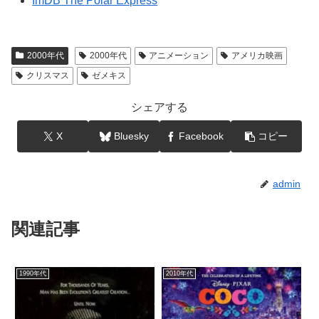
ImDB The Polar Express
2000年代
2000年代
アニメーション
アメリカ映画
クリスマス
ゼメキス
シェアする
X
Bluesky
Facebook
コピー
admin
関連記事
1990年代
2010年代