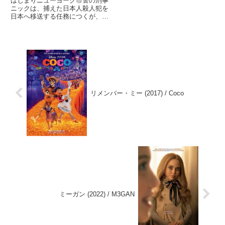
はじまりニューヨーク市警の刑事
なったのか、そしてこの平凡な見
ニックは、捕えた日本人殺人犯を
かけの中年男、チャックとはだれ
日本へ移送する任務につくが、大
なの...
阪で引き渡した相手は警察官を装
ったヤクザだった。ニックは大阪
市警の堅物刑事と対立しながら
も、共に事件の謎へとせまる。な
ぜみた初回は公開当時に劇場で。
リ...
リメンバー・ミー (2017) / Coco
ミーガン (2022) / M3GAN