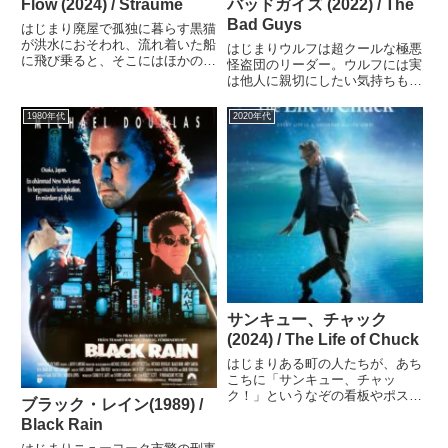
Flow (2024) / Straume
バッドガイズ (2022) / The
Bad Guys
はじまり廃屋で孤独に暮らす黒猫
が洪水におそわれ、流れ着いた船
はじまりウルフは超クールな極悪
に飛び乗ると、そこにはほかの動
怪盗団のリーダー。ウルフには実
物たちも次々と加わってきた。仲
は他人に親切にしたい気持ちもあ
間たちは小さな船で、見捨てられ
るのだが、仲間には隠している。
た世界をめぐる旅を続ける。ミタ
ひょんな失敗で逮捕されたウルフ
1980年代
2020年代
メモセリフのない映画、ときく
と仲間たちは、善人なことで有名
と、なんかわかりにくくて眠い映
な教授の特別更生プログラムに強
画...
制参加させられるが、その教授
に...
サンキュー、チャック
(2024) / The Life of Chuck
はじまりある町の人たちが、あち
こちに「サンキュー、チャッ
ク！」というなぞの看板やポスタ
ブラック・レイン(1989) /
ーが出ていることに気づき、それ
Black Rain
と同時に全世界をまきこんだ大災
害が始まった。なぜそんなことに