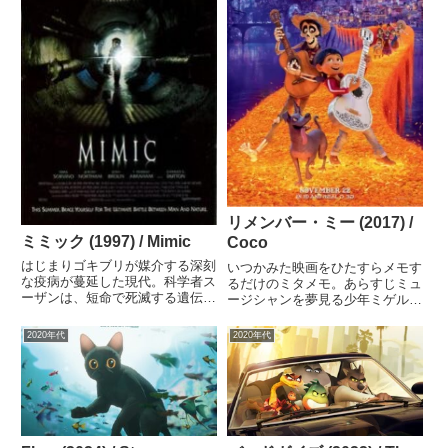
リメンバー・ミー (2017) /
ミミック (1997) / Mimic
Coco
はじまりゴキブリが媒介する深刻
いつかみた映画をひたすらメモす
な疫病が蔓延した現代。科学者ス
るだけのミタメモ。あらすじミュ
ーザンは、短命で死滅する遺伝子
ージシャンを夢見る少年ミゲルは
改変ゴキブリを解き放ち、病気の
おばあちゃんから音楽を禁じられ
媒介主を攻撃させ駆逐した。人々
ている。家族を捨てて音楽に走っ
2020年代
2020年代
は救われたはずだった。が……３
たひいひいおじいちゃんを、おば
年後、都市の各所で奇妙なモンス
あちゃんはまだ許せないのだ。そ
ターが目撃され始めるーーー。
れでもギターを弾きたくて、ミ
ミ...
ゲ...