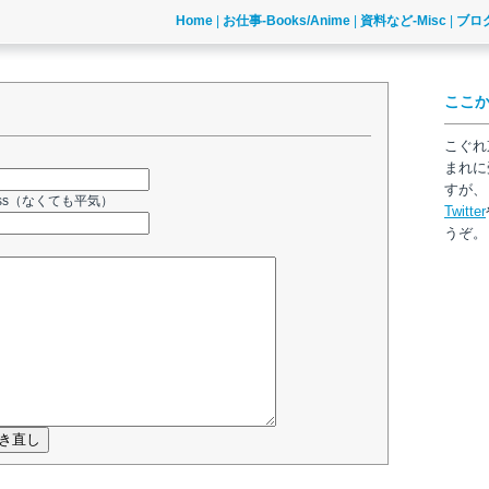
Home
|
お仕事-Books/Anime
|
資料など-Misc
|
ブログ
ここ
こぐれ
まれに
すが、
dress（なくても平気）
Twitter
うぞ。