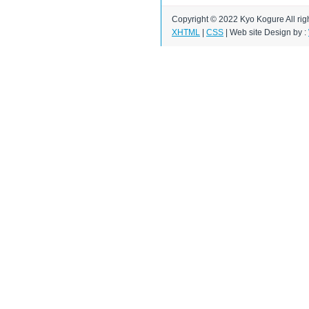
Copyright © 2022 Kyo Kogure All rig
XHTML
|
CSS
|
Web site Design
by :